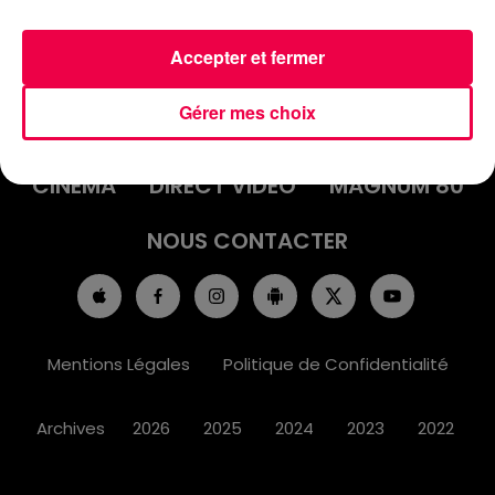
Accepter et fermer
ACCUEIL
INFOS
EMISSIONS
Gérer mes choix
AGENDA
JEUX
PODCASTS
CINÉMA
DIRECT VIDÉO
MAGNUM 80
NOUS CONTACTER
Mentions Légales
Politique de Confidentialité
Archives
2026
2025
2024
2023
2022