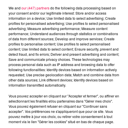
We and
our (447) partners
do the following data processing based on
your consent and/or our legitimate interest: Store and/or access
information on a device; Use limited data to select advertising; Create
profiles for personalised advertising; Use profiles to select personalised
advertising; Measure advertising performance; Measure content
performance; Understand audiences through statistics or combinations
of data from different sources; Develop and improve services; Create
profiles to personalise content; Use profiles to select personalised
content; Use limited data to select content; Ensure security, prevent and
detect fraud, and fix errors; Deliver and present advertising and content;
Save and communicate privacy choices. These technologies may
process personal data such as IP address and browsing data to offer
following functionalities: Identify devices based on information actively
Flash infos
requested; Use precise geolocation data; Match and combine data from
Crédit :
Flash infos
other data sources; Link different devices; Identify devices based on
information transmitted automatically.
podcasts/2023/01/17H-4.mp3
Vous pouvez accepter en cliquant sur "Accepter et fermer", ou affiner en
sélectionnant les finalités et/ou partenaires dans "Gérer mes choix".
Vous pouvez également refuser en cliquant sur "Continuer sans
accepter". Vos préférences ne s'appliqueront que pour ce site. Vous
pouvez mettre à jour vos choix, ou retirer votre consentement à tout
moment via le lien "Gérer les cookies" situé en bas de chaque page.