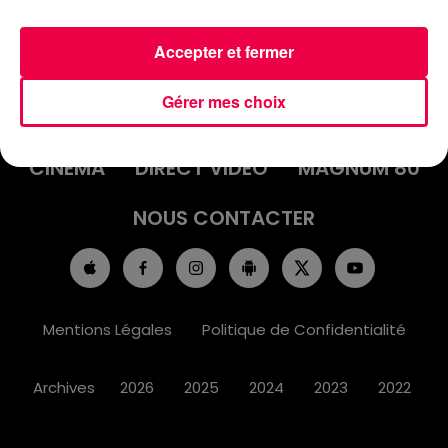
Accepter et fermer
ACCUEIL
INFOS
EMISSIONS
Gérer mes choix
AGENDA
JEUX
PODCASTS
CINÉMA
DIRECT VIDÉO
MAGNUM 80
NOUS CONTACTER
Mentions Légales
Politique de Confidentialité
Archives
2026
2025
2024
2023
2022