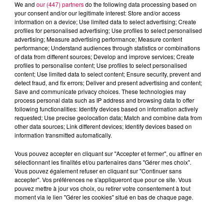
We and
our (447) partners
do the following data processing based on
your consent and/or our legitimate interest: Store and/or access
information on a device; Use limited data to select advertising; Create
profiles for personalised advertising; Use profiles to select personalised
advertising; Measure advertising performance; Measure content
performance; Understand audiences through statistics or combinations
of data from different sources; Develop and improve services; Create
profiles to personalise content; Use profiles to select personalised
content; Use limited data to select content; Ensure security, prevent and
detect fraud, and fix errors; Deliver and present advertising and content;
Save and communicate privacy choices. These technologies may
process personal data such as IP address and browsing data to offer
Flash infos
following functionalities: Identify devices based on information actively
Crédit :
Flash infos
requested; Use precise geolocation data; Match and combine data from
other data sources; Link different devices; Identify devices based on
podcasts/2024/06/19h-8.mp3
information transmitted automatically.
Vous pouvez accepter en cliquant sur "Accepter et fermer", ou affiner en
sélectionnant les finalités et/ou partenaires dans "Gérer mes choix".
Vous pouvez également refuser en cliquant sur "Continuer sans
accepter". Vos préférences ne s'appliqueront que pour ce site. Vous
pouvez mettre à jour vos choix, ou retirer votre consentement à tout
moment via le lien "Gérer les cookies" situé en bas de chaque page.