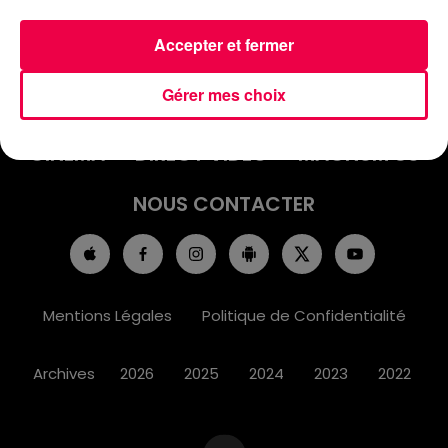
Accepter et fermer
ACCUEIL
INFOS
EMISSIONS
Gérer mes choix
AGENDA
JEUX
PODCASTS
CINÉMA
DIRECT VIDÉO
MAGNUM 80
NOUS CONTACTER
Mentions Légales
Politique de Confidentialité
Archives
2026
2025
2024
2023
2022