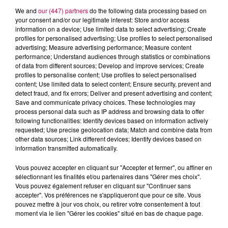
We and
our (447) partners
do the following data processing based on
your consent and/or our legitimate interest: Store and/or access
information on a device; Use limited data to select advertising; Create
profiles for personalised advertising; Use profiles to select personalised
advertising; Measure advertising performance; Measure content
performance; Understand audiences through statistics or combinations
of data from different sources; Develop and improve services; Create
profiles to personalise content; Use profiles to select personalised
content; Use limited data to select content; Ensure security, prevent and
detect fraud, and fix errors; Deliver and present advertising and content;
Save and communicate privacy choices. These technologies may
Flash infos
process personal data such as IP address and browsing data to offer
Crédit :
Flash infos
following functionalities: Identify devices based on information actively
requested; Use precise geolocation data; Match and combine data from
other data sources; Link different devices; Identify devices based on
podcasts/2022/04/2022-04-25-18-10-
information transmitted automatically.
33_Lundi_soir_18h_25_04_22.mp3
Vous pouvez accepter en cliquant sur "Accepter et fermer", ou affiner en
sélectionnant les finalités et/ou partenaires dans "Gérer mes choix".
Vous pouvez également refuser en cliquant sur "Continuer sans
accepter". Vos préférences ne s'appliqueront que pour ce site. Vous
pouvez mettre à jour vos choix, ou retirer votre consentement à tout
moment via le lien "Gérer les cookies" situé en bas de chaque page.