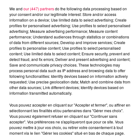
We and
our (447) partners
do the following data processing based on
your consent and/or our legitimate interest: Store and/or access
information on a device; Use limited data to select advertising; Create
profiles for personalised advertising; Use profiles to select personalised
advertising; Measure advertising performance; Measure content
performance; Understand audiences through statistics or combinations
of data from different sources; Develop and improve services; Create
profiles to personalise content; Use profiles to select personalised
content; Use limited data to select content; Ensure security, prevent and
detect fraud, and fix errors; Deliver and present advertising and content;
Save and communicate privacy choices. These technologies may
process personal data such as IP address and browsing data to offer
following functionalities: Identify devices based on information actively
Flash infos
requested; Use precise geolocation data; Match and combine data from
Crédit :
Flash infos
other data sources; Link different devices; Identify devices based on
information transmitted automatically.
podcasts/2023/04/2023-04-11_8H_11042023.mp3
Vous pouvez accepter en cliquant sur "Accepter et fermer", ou affiner en
sélectionnant les finalités et/ou partenaires dans "Gérer mes choix".
Vous pouvez également refuser en cliquant sur "Continuer sans
accepter". Vos préférences ne s'appliqueront que pour ce site. Vous
pouvez mettre à jour vos choix, ou retirer votre consentement à tout
moment via le lien "Gérer les cookies" situé en bas de chaque page.