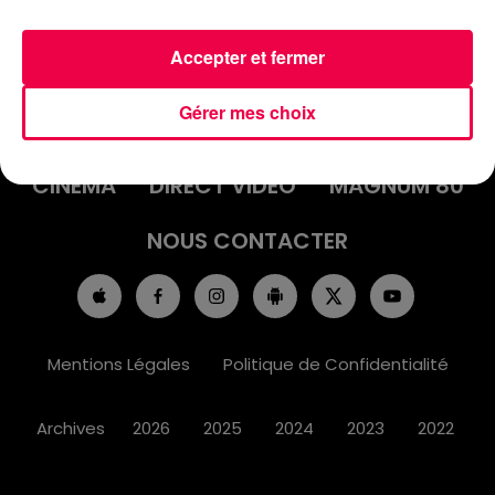
Accepter et fermer
ACCUEIL
INFOS
EMISSIONS
Gérer mes choix
AGENDA
JEUX
PODCASTS
CINÉMA
DIRECT VIDÉO
MAGNUM 80
NOUS CONTACTER
Mentions Légales
Politique de Confidentialité
Archives
2026
2025
2024
2023
2022