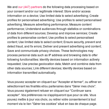
We and
our (447) partners
do the following data processing based on
your consent and/or our legitimate interest: Store and/or access
information on a device; Use limited data to select advertising; Create
profiles for personalised advertising; Use profiles to select personalised
advertising; Measure advertising performance; Measure content
performance; Understand audiences through statistics or combinations
of data from different sources; Develop and improve services; Create
profiles to personalise content; Use profiles to select personalised
content; Use limited data to select content; Ensure security, prevent and
detect fraud, and fix errors; Deliver and present advertising and content;
Save and communicate privacy choices. These technologies may
process personal data such as IP address and browsing data to offer
following functionalities: Identify devices based on information actively
Flash infos
requested; Use precise geolocation data; Match and combine data from
Crédit :
Flash infos
other data sources; Link different devices; Identify devices based on
information transmitted automatically.
podcasts/2022/10/2022-10-11_8H_11102022.mp3
Vous pouvez accepter en cliquant sur "Accepter et fermer", ou affiner en
sélectionnant les finalités et/ou partenaires dans "Gérer mes choix".
Vous pouvez également refuser en cliquant sur "Continuer sans
accepter". Vos préférences ne s'appliqueront que pour ce site. Vous
pouvez mettre à jour vos choix, ou retirer votre consentement à tout
moment via le lien "Gérer les cookies" situé en bas de chaque page.