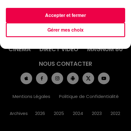
Accepter et fermer
ACCUEIL
INFOS
EMISSIONS
Gérer mes choix
AGENDA
JEUX
PODCASTS
CINÉMA
DIRECT VIDÉO
MAGNUM 80
NOUS CONTACTER
Mentions Légales
Politique de Confidentialité
Archives
2026
2025
2024
2023
2022