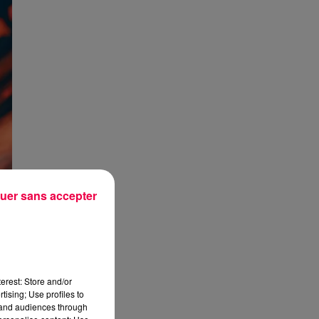
uer sans accepter
erest: Store and/or
tising; Use profiles to
tand audiences through