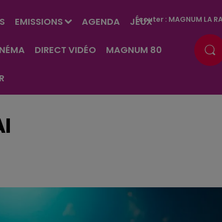
Écouter :
MAGNUM LA RA
S
EMISSIONS
AGENDA
JEUX
INÉMA
DIRECT VIDÉO
MAGNUM 80
R
AI