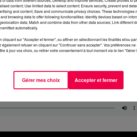
ns of data from different sources; Develop and improve services; Create profiles to 
alised content; Use limited data to select content; Ensure security, prevent and detect
ertising and content; Save and communicate privacy choices. These technologies
and browsing data to offer following functionalities: Identify devices based on infor
eolocation data; Match and combine data from other data sources; Link different de
nsmitted automatically.
cliquant sur "Accepter et fermer", ou affiner en sélectionnant les finalités et/ou pa
 également refuser en cliquant sur "Continuer sans accepter". Vos préférences ne 
tre à jour vos choix, ou retirer votre consentement à tout moment via le lien "Gérer 
Gérer mes choix
Accepter et fermer