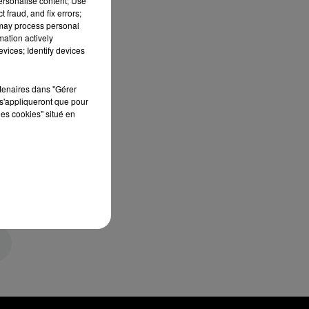
personalise content; Use
 fraud, and fix errors;
 may process personal
mation actively
vices; Identify devices
rtenaires dans "Gérer
s'appliqueront que pour
les cookies" situé en