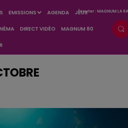
Écouter :
MAGNUM LA RA
S
EMISSIONS
AGENDA
JEUX
INÉMA
DIRECT VIDÉO
MAGNUM 80
R
OCTOBRE