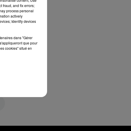
personalise content; Use
 fraud, and fix errors;
 may process personal
mation actively
vices; Identify devices
rtenaires dans "Gérer
s'appliqueront que pour
les cookies" situé en