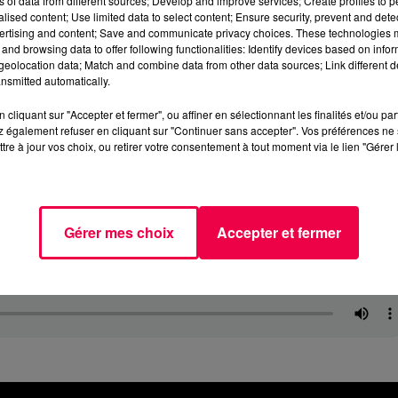
ns of data from different sources; Develop and improve services; Create profiles to 
alised content; Use limited data to select content; Ensure security, prevent and detect
ertising and content; Save and communicate privacy choices. These technologies
and browsing data to offer following functionalities: Identify devices based on infor
eolocation data; Match and combine data from other data sources; Link different de
nsmitted automatically.
cliquant sur "Accepter et fermer", ou affiner en sélectionnant les finalités et/ou pa
 également refuser en cliquant sur "Continuer sans accepter". Vos préférences ne 
tre à jour vos choix, ou retirer votre consentement à tout moment via le lien "Gérer 
Gérer mes choix
Accepter et fermer