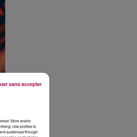
uer sans accepter
erest: Store and/or
tising; Use profiles to
tand audiences through