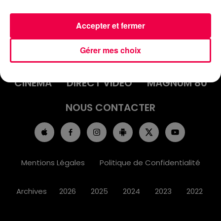
Accepter et fermer
ACCUEIL
INFOS
EMISSIONS
Gérer mes choix
AGENDA
JEUX
PODCASTS
CINÉMA
DIRECT VIDÉO
MAGNUM 80
NOUS CONTACTER
Mentions Légales
Politique de Confidentialité
Archives
2026
2025
2024
2023
2022