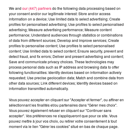
We and
our (447) partners
do the following data processing based on
your consent and/or our legitimate interest: Store and/or access
information on a device; Use limited data to select advertising; Create
profiles for personalised advertising; Use profiles to select personalised
advertising; Measure advertising performance; Measure content
performance; Understand audiences through statistics or combinations
of data from different sources; Develop and improve services; Create
profiles to personalise content; Use profiles to select personalised
content; Use limited data to select content; Ensure security, prevent and
detect fraud, and fix errors; Deliver and present advertising and content;
Save and communicate privacy choices. These technologies may
process personal data such as IP address and browsing data to offer
following functionalities: Identify devices based on information actively
Flash infos
requested; Use precise geolocation data; Match and combine data from
Crédit :
Flash infos
other data sources; Link different devices; Identify devices based on
information transmitted automatically.
podcasts/2024/10/12h-1-5.mp3
Vous pouvez accepter en cliquant sur "Accepter et fermer", ou affiner en
sélectionnant les finalités et/ou partenaires dans "Gérer mes choix".
Vous pouvez également refuser en cliquant sur "Continuer sans
accepter". Vos préférences ne s'appliqueront que pour ce site. Vous
pouvez mettre à jour vos choix, ou retirer votre consentement à tout
moment via le lien "Gérer les cookies" situé en bas de chaque page.