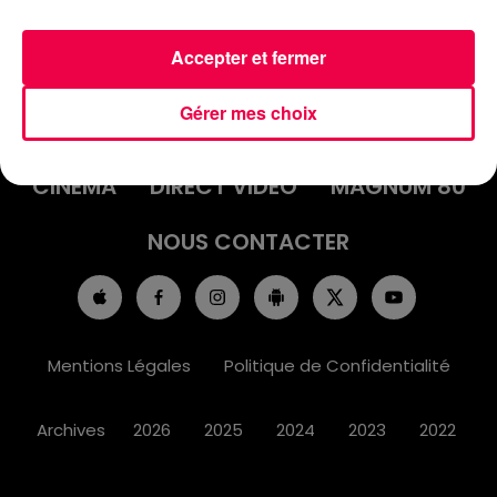
Accepter et fermer
ACCUEIL
INFOS
EMISSIONS
Gérer mes choix
AGENDA
JEUX
PODCASTS
CINÉMA
DIRECT VIDÉO
MAGNUM 80
NOUS CONTACTER
Mentions Légales
Politique de Confidentialité
Archives
2026
2025
2024
2023
2022