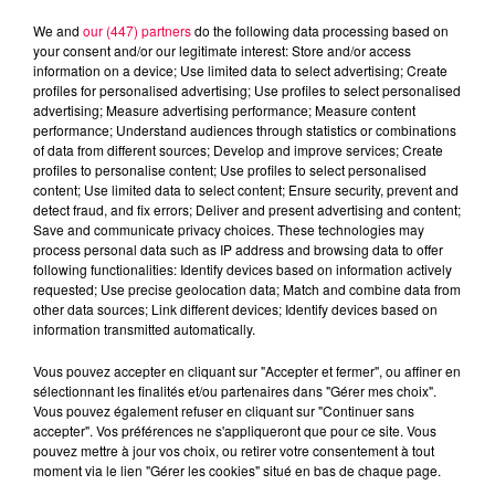
We and
our (447) partners
do the following data processing based on
your consent and/or our legitimate interest: Store and/or access
information on a device; Use limited data to select advertising; Create
profiles for personalised advertising; Use profiles to select personalised
advertising; Measure advertising performance; Measure content
performance; Understand audiences through statistics or combinations
of data from different sources; Develop and improve services; Create
profiles to personalise content; Use profiles to select personalised
content; Use limited data to select content; Ensure security, prevent and
detect fraud, and fix errors; Deliver and present advertising and content;
Save and communicate privacy choices. These technologies may
process personal data such as IP address and browsing data to offer
following functionalities: Identify devices based on information actively
Flash infos
requested; Use precise geolocation data; Match and combine data from
Crédit :
Flash infos
other data sources; Link different devices; Identify devices based on
information transmitted automatically.
podcasts/2024/09/12h-1-8.mp3
Vous pouvez accepter en cliquant sur "Accepter et fermer", ou affiner en
sélectionnant les finalités et/ou partenaires dans "Gérer mes choix".
Vous pouvez également refuser en cliquant sur "Continuer sans
accepter". Vos préférences ne s'appliqueront que pour ce site. Vous
pouvez mettre à jour vos choix, ou retirer votre consentement à tout
moment via le lien "Gérer les cookies" situé en bas de chaque page.