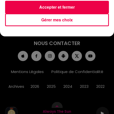
ACCUEIL
INFOS
EMISSIONS
Accepter et fermer
AGENDA
JEUX
PODCASTS
Gérer mes choix
CINÉMA
DIRECT VIDÉO
MAGNUM 80
NOUS CONTACTER
Mentions Légales
Politique de Confidentialité
Archives
2026
2025
2024
2023
2022
Always The Sun