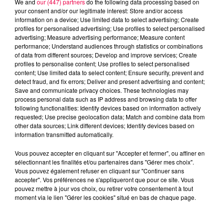
We and
our (447) partners
do the following data processing based on
your consent and/or our legitimate interest: Store and/or access
information on a device; Use limited data to select advertising; Create
profiles for personalised advertising; Use profiles to select personalised
advertising; Measure advertising performance; Measure content
performance; Understand audiences through statistics or combinations
of data from different sources; Develop and improve services; Create
profiles to personalise content; Use profiles to select personalised
content; Use limited data to select content; Ensure security, prevent and
detect fraud, and fix errors; Deliver and present advertising and content;
Save and communicate privacy choices. These technologies may
process personal data such as IP address and browsing data to offer
following functionalities: Identify devices based on information actively
requested; Use precise geolocation data; Match and combine data from
other data sources; Link different devices; Identify devices based on
podcasts/2025/11/12h-8.mp3
information transmitted automatically.
Vous pouvez accepter en cliquant sur "Accepter et fermer", ou affiner en
sélectionnant les finalités et/ou partenaires dans "Gérer mes choix".
Vous pouvez également refuser en cliquant sur "Continuer sans
accepter". Vos préférences ne s'appliqueront que pour ce site. Vous
pouvez mettre à jour vos choix, ou retirer votre consentement à tout
moment via le lien "Gérer les cookies" situé en bas de chaque page.