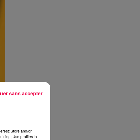
uer sans accepter
erest: Store and/or
tising; Use profiles to