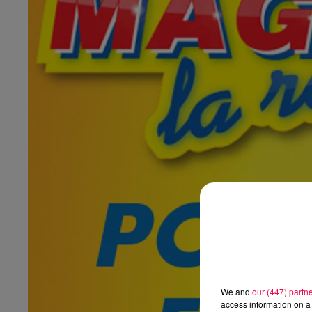
We and
our (447) partn
access information on a 