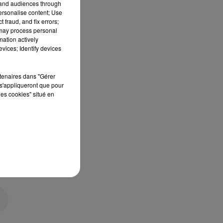
tand audiences through
personalise content; Use
 fraud, and fix errors;
 may process personal
mation actively
vices; Identify devices
rtenaires dans "Gérer
s'appliqueront que pour
les cookies" situé en