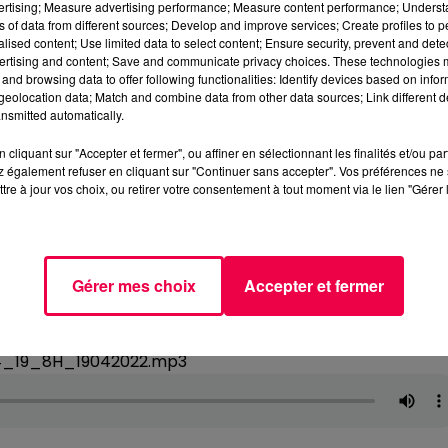
vertising; Measure advertising performance; Measure content performance; Unders
ns of data from different sources; Develop and improve services; Create profiles to 
alised content; Use limited data to select content; Ensure security, prevent and detect
ertising and content; Save and communicate privacy choices. These technologies
and browsing data to offer following functionalities: Identify devices based on infor
eolocation data; Match and combine data from other data sources; Link different de
nsmitted automatically.
cliquant sur "Accepter et fermer", ou affiner en sélectionnant les finalités et/ou pa
 également refuser en cliquant sur "Continuer sans accepter". Vos préférences ne 
tre à jour vos choix, ou retirer votre consentement à tout moment via le lien "Gérer 
Gérer mes choix
Accepter et fermer
4_19_8H_19042022.mp3