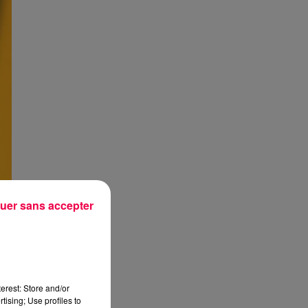
uer sans accepter
erest: Store and/or
tising; Use profiles to