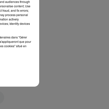
tand audiences through
personalise content; Use
 fraud, and fix errors;
 may process personal
mation actively
vices; Identify devices
rtenaires dans "Gérer
s'appliqueront que pour
les cookies" situé en