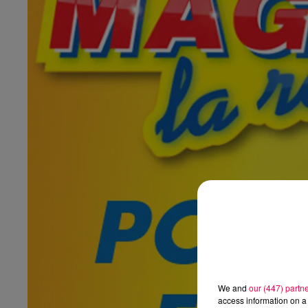
We and
our (447) partn
access information on a 