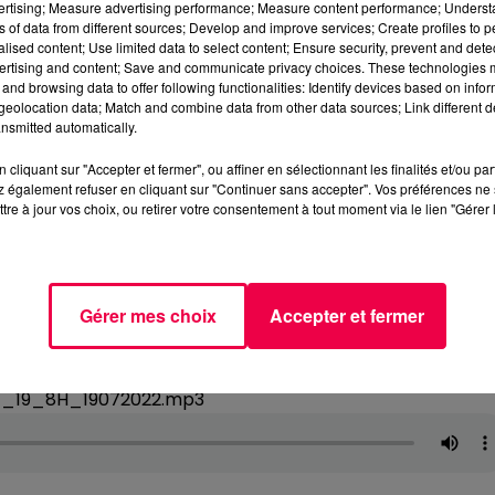
vertising; Measure advertising performance; Measure content performance; Unders
ns of data from different sources; Develop and improve services; Create profiles to 
alised content; Use limited data to select content; Ensure security, prevent and detect
ertising and content; Save and communicate privacy choices. These technologies
and browsing data to offer following functionalities: Identify devices based on infor
eolocation data; Match and combine data from other data sources; Link different de
nsmitted automatically.
cliquant sur "Accepter et fermer", ou affiner en sélectionnant les finalités et/ou pa
 également refuser en cliquant sur "Continuer sans accepter". Vos préférences ne 
tre à jour vos choix, ou retirer votre consentement à tout moment via le lien "Gérer 
Gérer mes choix
Accepter et fermer
7_19_8H_19072022.mp3