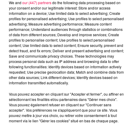
We and
our (447) partners
do the following data processing based on
your consent and/or our legitimate interest: Store and/or access
information on a device; Use limited data to select advertising; Create
profiles for personalised advertising; Use profiles to select personalised
advertising; Measure advertising performance; Measure content
performance; Understand audiences through statistics or combinations
of data from different sources; Develop and improve services; Create
profiles to personalise content; Use profiles to select personalised
content; Use limited data to select content; Ensure security, prevent and
detect fraud, and fix errors; Deliver and present advertising and content;
Save and communicate privacy choices. These technologies may
process personal data such as IP address and browsing data to offer
Flash infos
following functionalities: Identify devices based on information actively
Crédit :
Flash infos
requested; Use precise geolocation data; Match and combine data from
other data sources; Link different devices; Identify devices based on
podcasts/2023/05/2023-05-02_8H_02052023.mp3
information transmitted automatically.
Vous pouvez accepter en cliquant sur "Accepter et fermer", ou affiner en
sélectionnant les finalités et/ou partenaires dans "Gérer mes choix".
Vous pouvez également refuser en cliquant sur "Continuer sans
accepter". Vos préférences ne s'appliqueront que pour ce site. Vous
pouvez mettre à jour vos choix, ou retirer votre consentement à tout
moment via le lien "Gérer les cookies" situé en bas de chaque page.