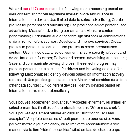
We and
our (447) partners
do the following data processing based on
your consent and/or our legitimate interest: Store and/or access
information on a device; Use limited data to select advertising; Create
profiles for personalised advertising; Use profiles to select personalised
advertising; Measure advertising performance; Measure content
performance; Understand audiences through statistics or combinations
of data from different sources; Develop and improve services; Create
profiles to personalise content; Use profiles to select personalised
content; Use limited data to select content; Ensure security, prevent and
detect fraud, and fix errors; Deliver and present advertising and content;
Save and communicate privacy choices. These technologies may
process personal data such as IP address and browsing data to offer
following functionalities: Identify devices based on information actively
Flash infos
requested; Use precise geolocation data; Match and combine data from
Crédit :
Flash infos
other data sources; Link different devices; Identify devices based on
information transmitted automatically.
podcasts/2022/12/2022-12-20_9H_20122022.mp3
Vous pouvez accepter en cliquant sur "Accepter et fermer", ou affiner en
sélectionnant les finalités et/ou partenaires dans "Gérer mes choix".
Vous pouvez également refuser en cliquant sur "Continuer sans
accepter". Vos préférences ne s'appliqueront que pour ce site. Vous
pouvez mettre à jour vos choix, ou retirer votre consentement à tout
moment via le lien "Gérer les cookies" situé en bas de chaque page.