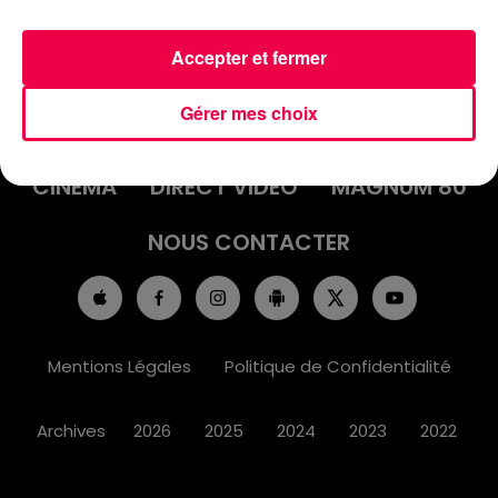
Accepter et fermer
ACCUEIL
INFOS
EMISSIONS
Gérer mes choix
AGENDA
JEUX
PODCASTS
CINÉMA
DIRECT VIDÉO
MAGNUM 80
NOUS CONTACTER
Mentions Légales
Politique de Confidentialité
Archives
2026
2025
2024
2023
2022