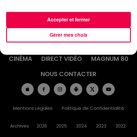
Accepter et fermer
ACCUEIL
INFOS
EMISSIONS
Gérer mes choix
AGENDA
JEUX
PODCASTS
CINÉMA
DIRECT VIDÉO
MAGNUM 80
NOUS CONTACTER
Mentions Légales
Politique de Confidentialité
Archives
2026
2025
2024
2023
2022