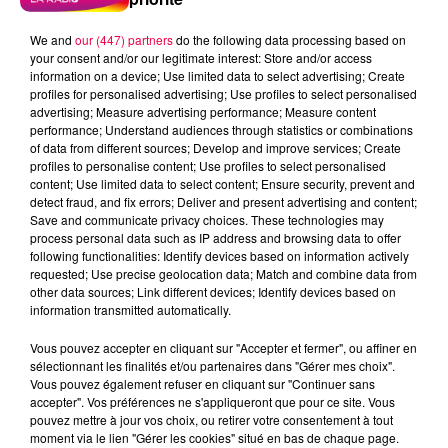
We and
our (447) partners
do the following data processing based on
your consent and/or our legitimate interest: Store and/or access
information on a device; Use limited data to select advertising; Create
profiles for personalised advertising; Use profiles to select personalised
advertising; Measure advertising performance; Measure content
performance; Understand audiences through statistics or combinations
of data from different sources; Develop and improve services; Create
profiles to personalise content; Use profiles to select personalised
content; Use limited data to select content; Ensure security, prevent and
detect fraud, and fix errors; Deliver and present advertising and content;
Save and communicate privacy choices. These technologies may
process personal data such as IP address and browsing data to offer
Flash infos
following functionalities: Identify devices based on information actively
Crédit :
Flash infos
requested; Use precise geolocation data; Match and combine data from
other data sources; Link different devices; Identify devices based on
information transmitted automatically.
podcasts/2022/02/2022-02-22-06-13-
05_6H_22022022.mp3
Vous pouvez accepter en cliquant sur "Accepter et fermer", ou affiner en
sélectionnant les finalités et/ou partenaires dans "Gérer mes choix".
Vous pouvez également refuser en cliquant sur "Continuer sans
accepter". Vos préférences ne s'appliqueront que pour ce site. Vous
pouvez mettre à jour vos choix, ou retirer votre consentement à tout
moment via le lien "Gérer les cookies" situé en bas de chaque page.