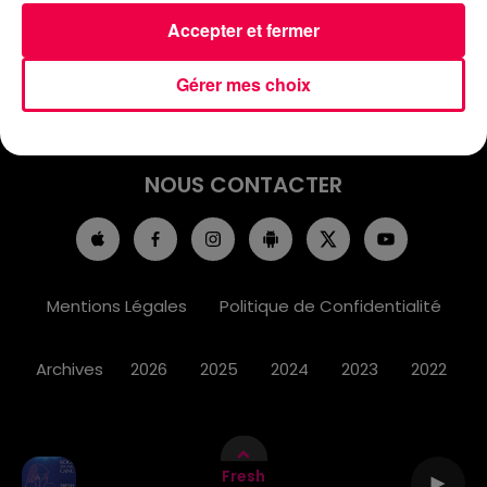
ACCUEIL
INFOS
EMISSIONS
Accepter et fermer
AGENDA
JEUX
PODCASTS
Gérer mes choix
CINÉMA
DIRECT VIDÉO
MAGNUM 80
NOUS CONTACTER
Mentions Légales
Politique de Confidentialité
Archives
2026
2025
2024
2023
2022
Fresh