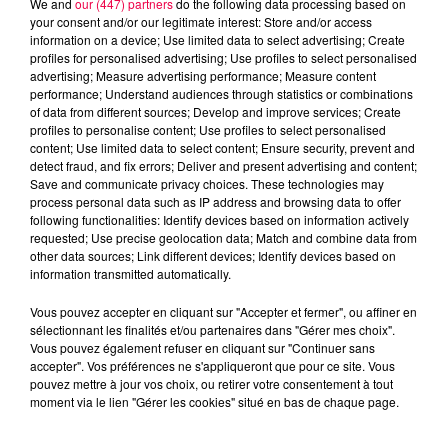
We and
our (447) partners
do the following data processing based on
your consent and/or our legitimate interest: Store and/or access
information on a device; Use limited data to select advertising; Create
profiles for personalised advertising; Use profiles to select personalised
advertising; Measure advertising performance; Measure content
performance; Understand audiences through statistics or combinations
of data from different sources; Develop and improve services; Create
profiles to personalise content; Use profiles to select personalised
content; Use limited data to select content; Ensure security, prevent and
detect fraud, and fix errors; Deliver and present advertising and content;
Save and communicate privacy choices. These technologies may
process personal data such as IP address and browsing data to offer
following functionalities: Identify devices based on information actively
requested; Use precise geolocation data; Match and combine data from
other data sources; Link different devices; Identify devices based on
podcasts/2025/09/12h-1-2.mp3
information transmitted automatically.
Vous pouvez accepter en cliquant sur "Accepter et fermer", ou affiner en
sélectionnant les finalités et/ou partenaires dans "Gérer mes choix".
Vous pouvez également refuser en cliquant sur "Continuer sans
accepter". Vos préférences ne s'appliqueront que pour ce site. Vous
pouvez mettre à jour vos choix, ou retirer votre consentement à tout
moment via le lien "Gérer les cookies" situé en bas de chaque page.