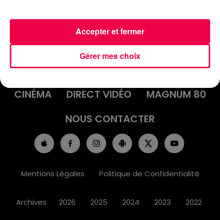
Accepter et fermer
ACCUEIL
INFOS
EMISSIONS
Gérer mes choix
AGENDA
JEUX
PODCASTS
CINÉMA
DIRECT VIDÉO
MAGNUM 80
NOUS CONTACTER
Mentions Légales
Politique de Confidentialité
Archives
2026
2025
2024
2023
2022