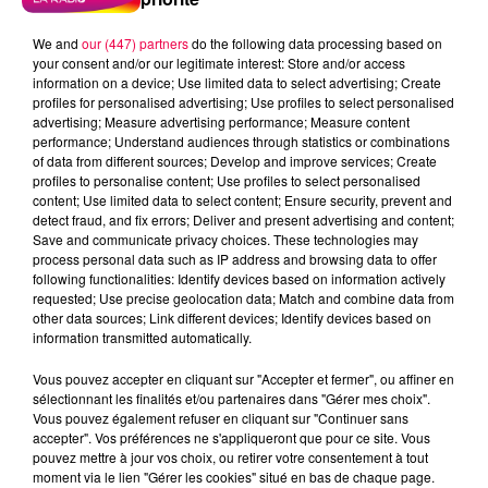
We and
our (447) partners
do the following data processing based on
your consent and/or our legitimate interest: Store and/or access
information on a device; Use limited data to select advertising; Create
profiles for personalised advertising; Use profiles to select personalised
advertising; Measure advertising performance; Measure content
performance; Understand audiences through statistics or combinations
of data from different sources; Develop and improve services; Create
profiles to personalise content; Use profiles to select personalised
content; Use limited data to select content; Ensure security, prevent and
detect fraud, and fix errors; Deliver and present advertising and content;
Save and communicate privacy choices. These technologies may
process personal data such as IP address and browsing data to offer
Flash infos
following functionalities: Identify devices based on information actively
Crédit :
Flash infos
requested; Use precise geolocation data; Match and combine data from
other data sources; Link different devices; Identify devices based on
information transmitted automatically.
podcasts/2022/04/2022-04-26-08-09-
51_2022_04_26_8H_26042022.mp3
Vous pouvez accepter en cliquant sur "Accepter et fermer", ou affiner en
sélectionnant les finalités et/ou partenaires dans "Gérer mes choix".
Vous pouvez également refuser en cliquant sur "Continuer sans
accepter". Vos préférences ne s'appliqueront que pour ce site. Vous
pouvez mettre à jour vos choix, ou retirer votre consentement à tout
moment via le lien "Gérer les cookies" situé en bas de chaque page.