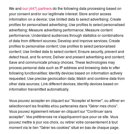
We and
our (447) partners
do the following data processing based on
your consent and/or our legitimate interest: Store and/or access
information on a device; Use limited data to select advertising; Create
profiles for personalised advertising; Use profiles to select personalised
advertising; Measure advertising performance; Measure content
performance; Understand audiences through statistics or combinations
of data from different sources; Develop and improve services; Create
profiles to personalise content; Use profiles to select personalised
content; Use limited data to select content; Ensure security, prevent and
detect fraud, and fix errors; Deliver and present advertising and content;
Save and communicate privacy choices. These technologies may
process personal data such as IP address and browsing data to offer
following functionalities: Identify devices based on information actively
Flash infos
requested; Use precise geolocation data; Match and combine data from
Crédit :
Flash infos
other data sources; Link different devices; Identify devices based on
information transmitted automatically.
podcasts/2022/10/2022-10-04_8H_04102022.mp3
Vous pouvez accepter en cliquant sur "Accepter et fermer", ou affiner en
sélectionnant les finalités et/ou partenaires dans "Gérer mes choix".
Vous pouvez également refuser en cliquant sur "Continuer sans
accepter". Vos préférences ne s'appliqueront que pour ce site. Vous
pouvez mettre à jour vos choix, ou retirer votre consentement à tout
moment via le lien "Gérer les cookies" situé en bas de chaque page.