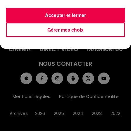
Accepter et fermer
ACCUEIL
INFOS
EMISSIONS
Gérer mes choix
AGENDA
JEUX
PODCASTS
CINÉMA
DIRECT VIDÉO
MAGNUM 80
NOUS CONTACTER
Mentions Légales
Politique de Confidentialité
Archives
2026
2025
2024
2023
2022