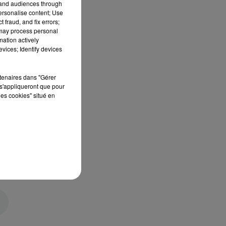
tand audiences through
personalise content; Use
 fraud, and fix errors;
 may process personal
mation actively
vices; Identify devices
rtenaires dans "Gérer
s'appliqueront que pour
les cookies" situé en