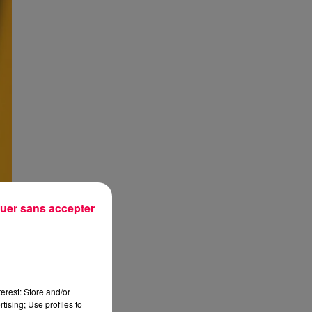
uer sans accepter
erest: Store and/or
tising; Use profiles to