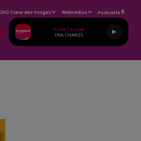
DIO Cœur des Vosges
Webradios
Podcasts
I Love To Love
TINA CHARLES