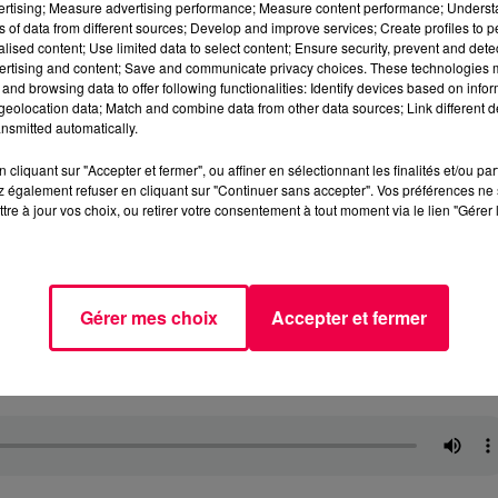
vertising; Measure advertising performance; Measure content performance; Unders
ns of data from different sources; Develop and improve services; Create profiles to 
alised content; Use limited data to select content; Ensure security, prevent and detect
ertising and content; Save and communicate privacy choices. These technologies
and browsing data to offer following functionalities: Identify devices based on infor
eolocation data; Match and combine data from other data sources; Link different de
nsmitted automatically.
cliquant sur "Accepter et fermer", ou affiner en sélectionnant les finalités et/ou pa
 également refuser en cliquant sur "Continuer sans accepter". Vos préférences ne 
tre à jour vos choix, ou retirer votre consentement à tout moment via le lien "Gérer 
Gérer mes choix
Accepter et fermer