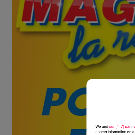
We and
our (447) partn
access information on a 