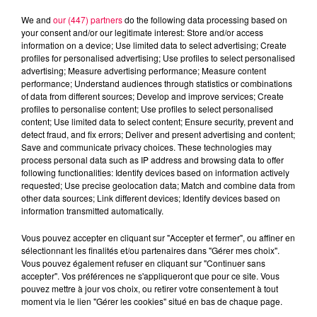
We and
our (447) partners
do the following data processing based on
your consent and/or our legitimate interest: Store and/or access
information on a device; Use limited data to select advertising; Create
profiles for personalised advertising; Use profiles to select personalised
advertising; Measure advertising performance; Measure content
performance; Understand audiences through statistics or combinations
of data from different sources; Develop and improve services; Create
profiles to personalise content; Use profiles to select personalised
content; Use limited data to select content; Ensure security, prevent and
detect fraud, and fix errors; Deliver and present advertising and content;
Save and communicate privacy choices. These technologies may
process personal data such as IP address and browsing data to offer
following functionalities: Identify devices based on information actively
Flash infos
requested; Use precise geolocation data; Match and combine data from
Crédit :
Flash infos
other data sources; Link different devices; Identify devices based on
information transmitted automatically.
podcasts/2024/02/7h30-1.mp3
Vous pouvez accepter en cliquant sur "Accepter et fermer", ou affiner en
sélectionnant les finalités et/ou partenaires dans "Gérer mes choix".
Vous pouvez également refuser en cliquant sur "Continuer sans
accepter". Vos préférences ne s'appliqueront que pour ce site. Vous
pouvez mettre à jour vos choix, ou retirer votre consentement à tout
moment via le lien "Gérer les cookies" situé en bas de chaque page.