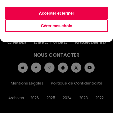
Accepter et fermer
ACCUEIL
INFOS
EMISSIONS
Gérer mes choix
AGENDA
JEUX
PODCASTS
CINÉMA
DIRECT VIDÉO
MAGNUM 80
NOUS CONTACTER
Mentions Légales
Politique de Confidentialité
Archives
2026
2025
2024
2023
2022