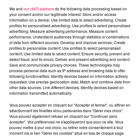
We and
our (447) partners
do the following data processing based on
your consent and/or our legitimate interest: Store and/or access
information on a device; Use limited data to select advertising; Create
profiles for personalised advertising; Use profiles to select personalised
advertising; Measure advertising performance; Measure content
performance; Understand audiences through statistics or combinations
of data from different sources; Develop and improve services; Create
profiles to personalise content; Use profiles to select personalised
content; Use limited data to select content; Ensure security, prevent and
detect fraud, and fix errors; Deliver and present advertising and content;
Save and communicate privacy choices. These technologies may
process personal data such as IP address and browsing data to offer
following functionalities: Identify devices based on information actively
Flash infos
requested; Use precise geolocation data; Match and combine data from
Crédit :
Flash infos
other data sources; Link different devices; Identify devices based on
information transmitted automatically.
podcasts/2024/11/19h-1.mp3
Vous pouvez accepter en cliquant sur "Accepter et fermer", ou affiner en
sélectionnant les finalités et/ou partenaires dans "Gérer mes choix".
Vous pouvez également refuser en cliquant sur "Continuer sans
accepter". Vos préférences ne s'appliqueront que pour ce site. Vous
pouvez mettre à jour vos choix, ou retirer votre consentement à tout
moment via le lien "Gérer les cookies" situé en bas de chaque page.