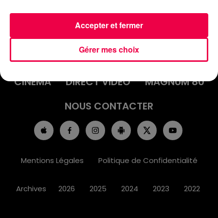
Accepter et fermer
ACCUEIL
INFOS
EMISSIONS
Gérer mes choix
AGENDA
JEUX
PODCASTS
CINÉMA
DIRECT VIDÉO
MAGNUM 80
NOUS CONTACTER
Mentions Légales
Politique de Confidentialité
Archives
2026
2025
2024
2023
2022