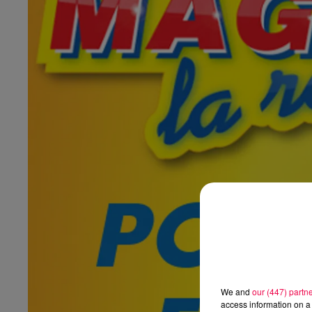
We and
our (447) partn
access information on a 