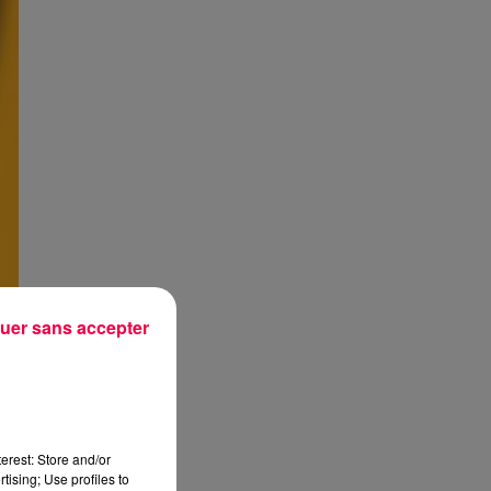
uer sans accepter
erest: Store and/or
tising; Use profiles to