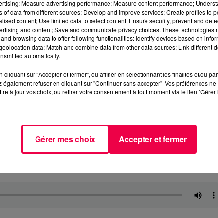
vertising; Measure advertising performance; Measure content performance; Unders
ns of data from different sources; Develop and improve services; Create profiles to 
alised content; Use limited data to select content; Ensure security, prevent and detect
ertising and content; Save and communicate privacy choices. These technologies
and browsing data to offer following functionalities: Identify devices based on infor
eolocation data; Match and combine data from other data sources; Link different de
nsmitted automatically.
cliquant sur "Accepter et fermer", ou affiner en sélectionnant les finalités et/ou pa
 également refuser en cliquant sur "Continuer sans accepter". Vos préférences ne 
tre à jour vos choix, ou retirer votre consentement à tout moment via le lien "Gérer 
Gérer mes choix
Accepter et fermer