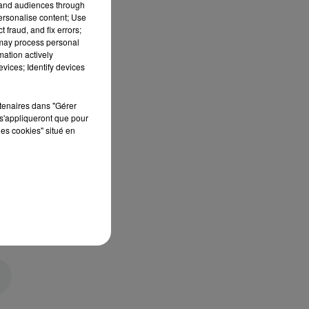
tand audiences through
personalise content; Use
 fraud, and fix errors;
 may process personal
mation actively
vices; Identify devices
rtenaires dans "Gérer
s'appliqueront que pour
les cookies" situé en