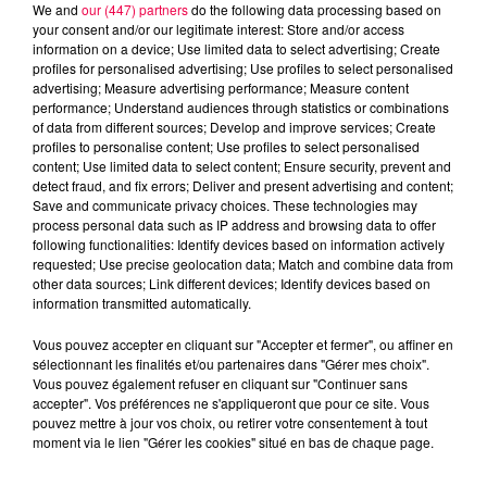
We and
our (447) partners
do the following data processing based on
your consent and/or our legitimate interest: Store and/or access
information on a device; Use limited data to select advertising; Create
profiles for personalised advertising; Use profiles to select personalised
advertising; Measure advertising performance; Measure content
performance; Understand audiences through statistics or combinations
of data from different sources; Develop and improve services; Create
profiles to personalise content; Use profiles to select personalised
content; Use limited data to select content; Ensure security, prevent and
detect fraud, and fix errors; Deliver and present advertising and content;
Save and communicate privacy choices. These technologies may
process personal data such as IP address and browsing data to offer
Flash infos
following functionalities: Identify devices based on information actively
Crédit :
Flash infos
requested; Use precise geolocation data; Match and combine data from
other data sources; Link different devices; Identify devices based on
podcasts/2023/08/19H-1.mp3
information transmitted automatically.
Vous pouvez accepter en cliquant sur "Accepter et fermer", ou affiner en
sélectionnant les finalités et/ou partenaires dans "Gérer mes choix".
Vous pouvez également refuser en cliquant sur "Continuer sans
accepter". Vos préférences ne s'appliqueront que pour ce site. Vous
pouvez mettre à jour vos choix, ou retirer votre consentement à tout
moment via le lien "Gérer les cookies" situé en bas de chaque page.