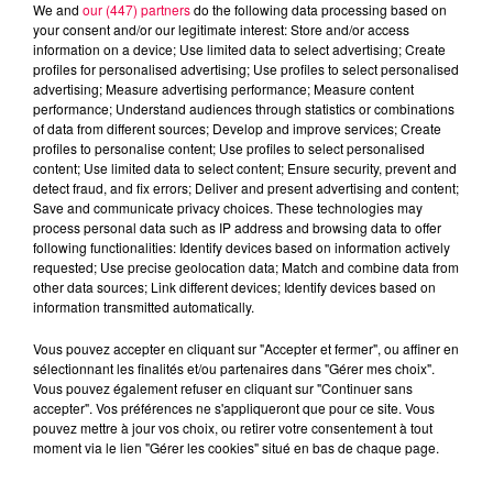
We and
our (447) partners
do the following data processing based on
your consent and/or our legitimate interest: Store and/or access
information on a device; Use limited data to select advertising; Create
profiles for personalised advertising; Use profiles to select personalised
advertising; Measure advertising performance; Measure content
performance; Understand audiences through statistics or combinations
of data from different sources; Develop and improve services; Create
profiles to personalise content; Use profiles to select personalised
content; Use limited data to select content; Ensure security, prevent and
detect fraud, and fix errors; Deliver and present advertising and content;
Save and communicate privacy choices. These technologies may
process personal data such as IP address and browsing data to offer
Flash infos
following functionalities: Identify devices based on information actively
Crédit :
Flash infos
requested; Use precise geolocation data; Match and combine data from
other data sources; Link different devices; Identify devices based on
podcasts/2024/04/19h-4.mp3
information transmitted automatically.
Vous pouvez accepter en cliquant sur "Accepter et fermer", ou affiner en
sélectionnant les finalités et/ou partenaires dans "Gérer mes choix".
Vous pouvez également refuser en cliquant sur "Continuer sans
accepter". Vos préférences ne s'appliqueront que pour ce site. Vous
pouvez mettre à jour vos choix, ou retirer votre consentement à tout
moment via le lien "Gérer les cookies" situé en bas de chaque page.