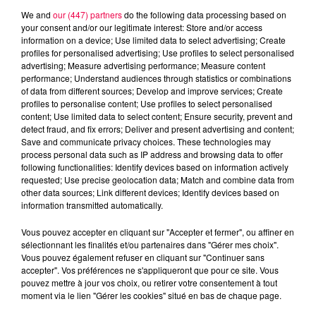
We and
our (447) partners
do the following data processing based on
your consent and/or our legitimate interest: Store and/or access
information on a device; Use limited data to select advertising; Create
profiles for personalised advertising; Use profiles to select personalised
advertising; Measure advertising performance; Measure content
performance; Understand audiences through statistics or combinations
of data from different sources; Develop and improve services; Create
profiles to personalise content; Use profiles to select personalised
content; Use limited data to select content; Ensure security, prevent and
detect fraud, and fix errors; Deliver and present advertising and content;
Save and communicate privacy choices. These technologies may
Flash infos
process personal data such as IP address and browsing data to offer
Crédit :
Flash infos
following functionalities: Identify devices based on information actively
requested; Use precise geolocation data; Match and combine data from
other data sources; Link different devices; Identify devices based on
podcasts/2022/04/2022-04-12-19-09-
information transmitted automatically.
40_Mardi_soir_19h.mp3
Vous pouvez accepter en cliquant sur "Accepter et fermer", ou affiner en
sélectionnant les finalités et/ou partenaires dans "Gérer mes choix".
Vous pouvez également refuser en cliquant sur "Continuer sans
accepter". Vos préférences ne s'appliqueront que pour ce site. Vous
pouvez mettre à jour vos choix, ou retirer votre consentement à tout
moment via le lien "Gérer les cookies" situé en bas de chaque page.