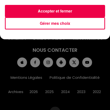
Accepter et fermer
ACCUEIL
INFOS
EMISSIONS
Gérer mes choix
AGENDA
JEUX
PODCASTS
CINÉMA
DIRECT VIDÉO
MAGNUM 80
NOUS CONTACTER
Mentions Légales
Politique de Confidentialité
Archives
2026
2025
2024
2023
2022