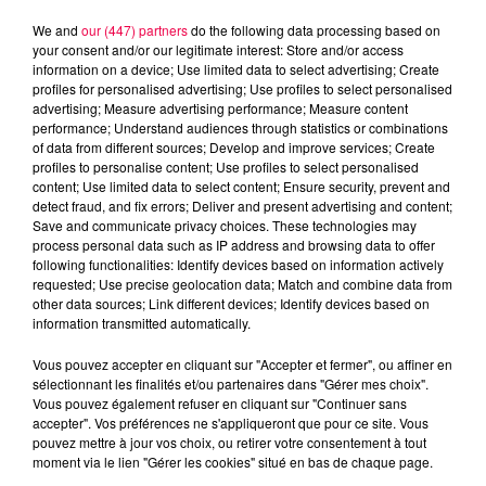
We and
our (447) partners
do the following data processing based on
your consent and/or our legitimate interest: Store and/or access
information on a device; Use limited data to select advertising; Create
profiles for personalised advertising; Use profiles to select personalised
advertising; Measure advertising performance; Measure content
performance; Understand audiences through statistics or combinations
of data from different sources; Develop and improve services; Create
profiles to personalise content; Use profiles to select personalised
content; Use limited data to select content; Ensure security, prevent and
detect fraud, and fix errors; Deliver and present advertising and content;
Save and communicate privacy choices. These technologies may
process personal data such as IP address and browsing data to offer
following functionalities: Identify devices based on information actively
Flash infos
requested; Use precise geolocation data; Match and combine data from
Crédit :
Flash infos
other data sources; Link different devices; Identify devices based on
information transmitted automatically.
podcasts/2022/12/FLASH-ok-13-decembre.mp3
Vous pouvez accepter en cliquant sur "Accepter et fermer", ou affiner en
sélectionnant les finalités et/ou partenaires dans "Gérer mes choix".
Vous pouvez également refuser en cliquant sur "Continuer sans
accepter". Vos préférences ne s'appliqueront que pour ce site. Vous
pouvez mettre à jour vos choix, ou retirer votre consentement à tout
moment via le lien "Gérer les cookies" situé en bas de chaque page.