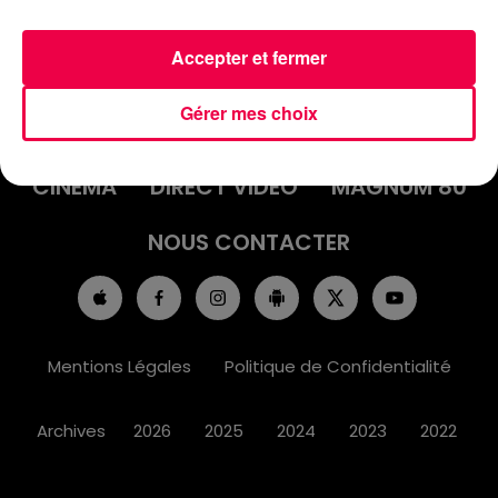
Accepter et fermer
ACCUEIL
INFOS
EMISSIONS
Gérer mes choix
AGENDA
JEUX
PODCASTS
CINÉMA
DIRECT VIDÉO
MAGNUM 80
NOUS CONTACTER
Mentions Légales
Politique de Confidentialité
Archives
2026
2025
2024
2023
2022