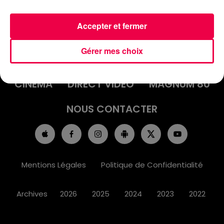
Accepter et fermer
ACCUEIL
INFOS
EMISSIONS
Gérer mes choix
AGENDA
JEUX
PODCASTS
CINÉMA
DIRECT VIDÉO
MAGNUM 80
NOUS CONTACTER
Mentions Légales
Politique de Confidentialité
Archives
2026
2025
2024
2023
2022