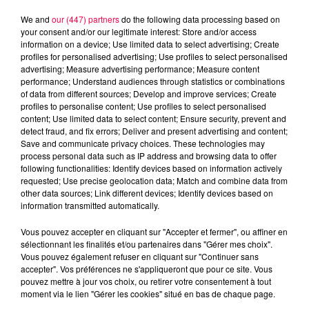
We and
our (447) partners
do the following data processing based on
your consent and/or our legitimate interest: Store and/or access
information on a device; Use limited data to select advertising; Create
profiles for personalised advertising; Use profiles to select personalised
advertising; Measure advertising performance; Measure content
performance; Understand audiences through statistics or combinations
of data from different sources; Develop and improve services; Create
profiles to personalise content; Use profiles to select personalised
content; Use limited data to select content; Ensure security, prevent and
detect fraud, and fix errors; Deliver and present advertising and content;
Save and communicate privacy choices. These technologies may
process personal data such as IP address and browsing data to offer
following functionalities: Identify devices based on information actively
Flash infos
requested; Use precise geolocation data; Match and combine data from
Crédit :
Flash infos
other data sources; Link different devices; Identify devices based on
information transmitted automatically.
podcasts/2023/10/17h-2.mp3
Vous pouvez accepter en cliquant sur "Accepter et fermer", ou affiner en
sélectionnant les finalités et/ou partenaires dans "Gérer mes choix".
Vous pouvez également refuser en cliquant sur "Continuer sans
accepter". Vos préférences ne s'appliqueront que pour ce site. Vous
pouvez mettre à jour vos choix, ou retirer votre consentement à tout
moment via le lien "Gérer les cookies" situé en bas de chaque page.