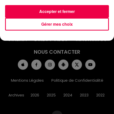
Accepter et fermer
ACCUEIL
INFOS
EMISSIONS
Gérer mes choix
AGENDA
JEUX
PODCASTS
CINÉMA
DIRECT VIDÉO
MAGNUM 80
NOUS CONTACTER
Mentions Légales
Politique de Confidentialité
Archives
2026
2025
2024
2023
2022