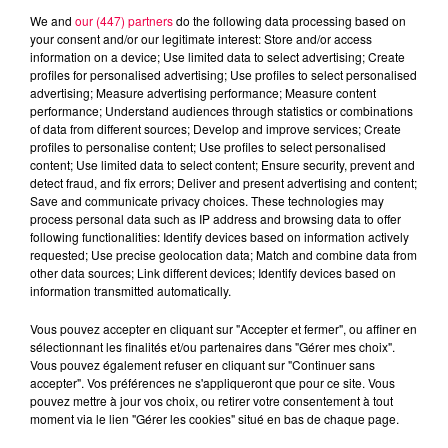
We and
our (447) partners
do the following data processing based on
your consent and/or our legitimate interest: Store and/or access
information on a device; Use limited data to select advertising; Create
profiles for personalised advertising; Use profiles to select personalised
advertising; Measure advertising performance; Measure content
performance; Understand audiences through statistics or combinations
of data from different sources; Develop and improve services; Create
profiles to personalise content; Use profiles to select personalised
content; Use limited data to select content; Ensure security, prevent and
detect fraud, and fix errors; Deliver and present advertising and content;
Save and communicate privacy choices. These technologies may
Flash infos
process personal data such as IP address and browsing data to offer
Crédit :
Flash infos
following functionalities: Identify devices based on information actively
requested; Use precise geolocation data; Match and combine data from
other data sources; Link different devices; Identify devices based on
podcasts/2022/04/2022-04-19-18-13-
information transmitted automatically.
31_Mardi_soir_18h.mp3
Vous pouvez accepter en cliquant sur "Accepter et fermer", ou affiner en
sélectionnant les finalités et/ou partenaires dans "Gérer mes choix".
Vous pouvez également refuser en cliquant sur "Continuer sans
accepter". Vos préférences ne s'appliqueront que pour ce site. Vous
pouvez mettre à jour vos choix, ou retirer votre consentement à tout
moment via le lien "Gérer les cookies" situé en bas de chaque page.