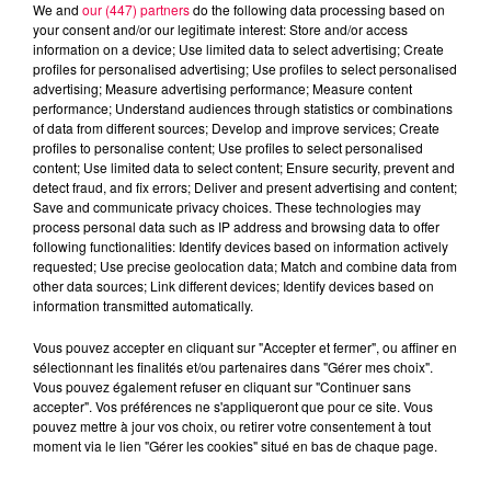
We and
our (447) partners
do the following data processing based on
your consent and/or our legitimate interest: Store and/or access
information on a device; Use limited data to select advertising; Create
profiles for personalised advertising; Use profiles to select personalised
advertising; Measure advertising performance; Measure content
performance; Understand audiences through statistics or combinations
of data from different sources; Develop and improve services; Create
profiles to personalise content; Use profiles to select personalised
content; Use limited data to select content; Ensure security, prevent and
detect fraud, and fix errors; Deliver and present advertising and content;
Save and communicate privacy choices. These technologies may
process personal data such as IP address and browsing data to offer
Flash infos
following functionalities: Identify devices based on information actively
Crédit :
Flash infos
requested; Use precise geolocation data; Match and combine data from
other data sources; Link different devices; Identify devices based on
podcasts/2024/03/19h-5.mp3
information transmitted automatically.
Vous pouvez accepter en cliquant sur "Accepter et fermer", ou affiner en
sélectionnant les finalités et/ou partenaires dans "Gérer mes choix".
Vous pouvez également refuser en cliquant sur "Continuer sans
accepter". Vos préférences ne s'appliqueront que pour ce site. Vous
pouvez mettre à jour vos choix, ou retirer votre consentement à tout
moment via le lien "Gérer les cookies" situé en bas de chaque page.