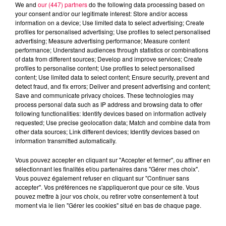
We and
our (447) partners
do the following data processing based on
your consent and/or our legitimate interest: Store and/or access
information on a device; Use limited data to select advertising; Create
profiles for personalised advertising; Use profiles to select personalised
advertising; Measure advertising performance; Measure content
performance; Understand audiences through statistics or combinations
of data from different sources; Develop and improve services; Create
profiles to personalise content; Use profiles to select personalised
content; Use limited data to select content; Ensure security, prevent and
detect fraud, and fix errors; Deliver and present advertising and content;
Save and communicate privacy choices. These technologies may
process personal data such as IP address and browsing data to offer
Flash infos
following functionalities: Identify devices based on information actively
Crédit :
Flash infos
requested; Use precise geolocation data; Match and combine data from
other data sources; Link different devices; Identify devices based on
podcasts/2024/05/19H.mp3
information transmitted automatically.
Vous pouvez accepter en cliquant sur "Accepter et fermer", ou affiner en
sélectionnant les finalités et/ou partenaires dans "Gérer mes choix".
Vous pouvez également refuser en cliquant sur "Continuer sans
accepter". Vos préférences ne s'appliqueront que pour ce site. Vous
pouvez mettre à jour vos choix, ou retirer votre consentement à tout
moment via le lien "Gérer les cookies" situé en bas de chaque page.