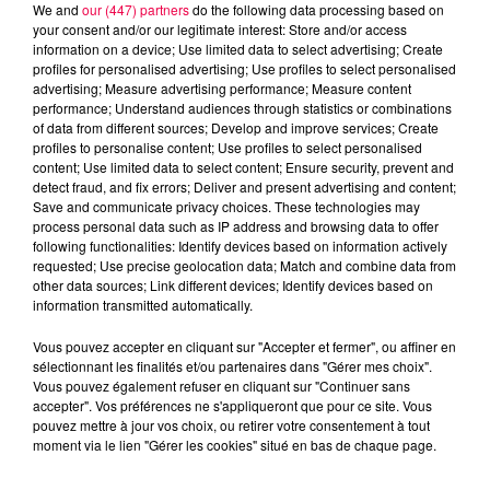
We and
our (447) partners
do the following data processing based on
your consent and/or our legitimate interest: Store and/or access
information on a device; Use limited data to select advertising; Create
profiles for personalised advertising; Use profiles to select personalised
advertising; Measure advertising performance; Measure content
performance; Understand audiences through statistics or combinations
of data from different sources; Develop and improve services; Create
profiles to personalise content; Use profiles to select personalised
content; Use limited data to select content; Ensure security, prevent and
detect fraud, and fix errors; Deliver and present advertising and content;
Save and communicate privacy choices. These technologies may
process personal data such as IP address and browsing data to offer
Flash infos
following functionalities: Identify devices based on information actively
Crédit :
Flash infos
requested; Use precise geolocation data; Match and combine data from
other data sources; Link different devices; Identify devices based on
podcasts/2023/03/17.mp3
information transmitted automatically.
Vous pouvez accepter en cliquant sur "Accepter et fermer", ou affiner en
sélectionnant les finalités et/ou partenaires dans "Gérer mes choix".
Vous pouvez également refuser en cliquant sur "Continuer sans
accepter". Vos préférences ne s'appliqueront que pour ce site. Vous
pouvez mettre à jour vos choix, ou retirer votre consentement à tout
moment via le lien "Gérer les cookies" situé en bas de chaque page.