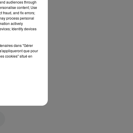
tand audiences through
personalise content; Use
 fraud, and fix errors;
 may process personal
mation actively
vices; Identify devices
rtenaires dans "Gérer
s'appliqueront que pour
les cookies" situé en