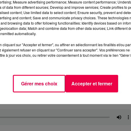
vertising; Measure advertising performance; Measure content performance; Unders
ns of data from different sources; Develop and improve services; Create profiles to 
alised content; Use limited data to select content; Ensure security, prevent and detect
ertising and content; Save and communicate privacy choices. These technologies
and browsing data to offer following functionalities: Identify devices based on infor
eolocation data; Match and combine data from other data sources; Link different de
nsmitted automatically.
cliquant sur "Accepter et fermer", ou affiner en sélectionnant les finalités et/ou pa
 également refuser en cliquant sur "Continuer sans accepter". Vos préférences ne 
tre à jour vos choix, ou retirer votre consentement à tout moment via le lien "Gérer 
Gérer mes choix
Accepter et fermer