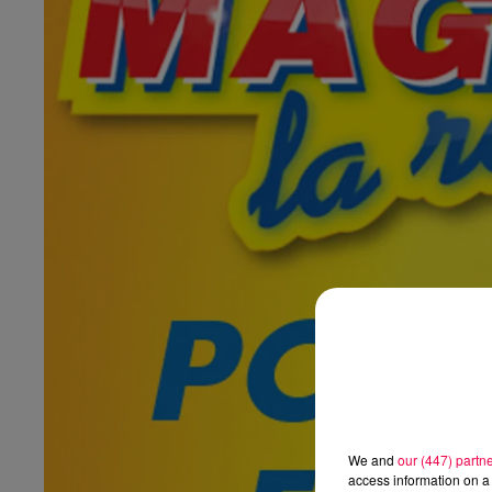
We and
our (447) partn
access information on a 