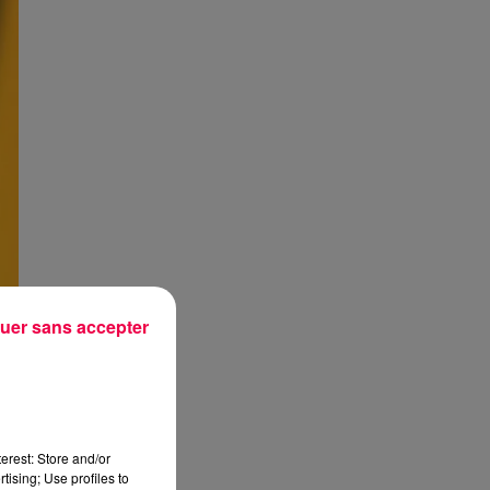
uer sans accepter
erest: Store and/or
tising; Use profiles to