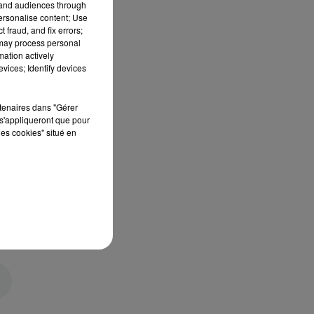
tand audiences through
personalise content; Use
 fraud, and fix errors;
 may process personal
mation actively
vices; Identify devices
rtenaires dans "Gérer
s'appliqueront que pour
les cookies" situé en