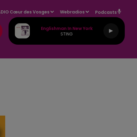
DIO Cœur des Vosges
Webradios
Podcasts
Englishman In New York
STING