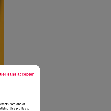
uer sans accepter
erest: Store and/or
tising; Use profiles to