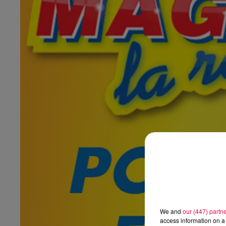
We and
our (447) partn
access information on a 