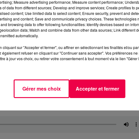
vertising; Measure advertising performance; Measure content performance; Unders
ns of data from different sources; Develop and improve services; Create profiles to 
alised content; Use limited data to select content; Ensure security, prevent and detect
ertising and content; Save and communicate privacy choices. These technologies
and browsing data to offer following functionalities: Identify devices based on infor
eolocation data; Match and combine data from other data sources; Link different de
nsmitted automatically.
cliquant sur "Accepter et fermer", ou affiner en sélectionnant les finalités et/ou pa
 également refuser en cliquant sur "Continuer sans accepter". Vos préférences ne 
tre à jour vos choix, ou retirer votre consentement à tout moment via le lien "Gérer 
Gérer mes choix
Accepter et fermer