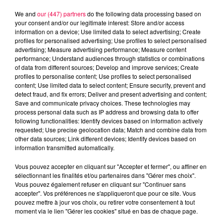
We and
our (447) partners
do the following data processing based on
your consent and/or our legitimate interest: Store and/or access
information on a device; Use limited data to select advertising; Create
profiles for personalised advertising; Use profiles to select personalised
advertising; Measure advertising performance; Measure content
performance; Understand audiences through statistics or combinations
of data from different sources; Develop and improve services; Create
profiles to personalise content; Use profiles to select personalised
content; Use limited data to select content; Ensure security, prevent and
detect fraud, and fix errors; Deliver and present advertising and content;
Save and communicate privacy choices. These technologies may
process personal data such as IP address and browsing data to offer
following functionalities: Identify devices based on information actively
Flash infos
requested; Use precise geolocation data; Match and combine data from
Crédit :
Flash infos
other data sources; Link different devices; Identify devices based on
information transmitted automatically.
podcasts/2024/10/19h-9.mp3
Vous pouvez accepter en cliquant sur "Accepter et fermer", ou affiner en
sélectionnant les finalités et/ou partenaires dans "Gérer mes choix".
Vous pouvez également refuser en cliquant sur "Continuer sans
accepter". Vos préférences ne s'appliqueront que pour ce site. Vous
pouvez mettre à jour vos choix, ou retirer votre consentement à tout
moment via le lien "Gérer les cookies" situé en bas de chaque page.