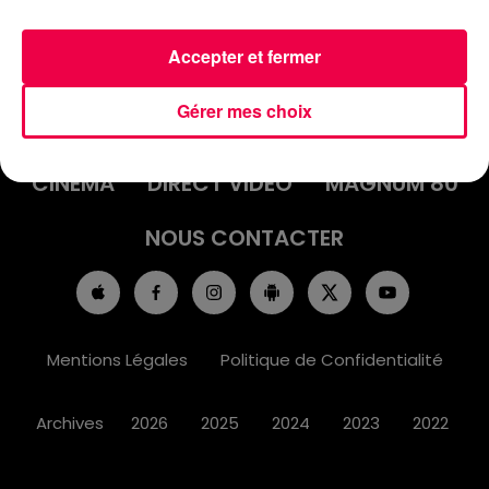
Accepter et fermer
ACCUEIL
INFOS
EMISSIONS
Gérer mes choix
AGENDA
JEUX
PODCASTS
CINÉMA
DIRECT VIDÉO
MAGNUM 80
NOUS CONTACTER
Mentions Légales
Politique de Confidentialité
Archives
2026
2025
2024
2023
2022