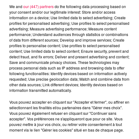
We and
our (447) partners
do the following data processing based on
your consent and/or our legitimate interest: Store and/or access
information on a device; Use limited data to select advertising; Create
profiles for personalised advertising; Use profiles to select personalised
advertising; Measure advertising performance; Measure content
performance; Understand audiences through statistics or combinations
of data from different sources; Develop and improve services; Create
profiles to personalise content; Use profiles to select personalised
content; Use limited data to select content; Ensure security, prevent and
detect fraud, and fix errors; Deliver and present advertising and content;
Save and communicate privacy choices. These technologies may
Flash infos
process personal data such as IP address and browsing data to offer
Crédit :
Flash infos
following functionalities: Identify devices based on information actively
requested; Use precise geolocation data; Match and combine data from
other data sources; Link different devices; Identify devices based on
podcasts/2022/05/2022-05-03-18-10-
information transmitted automatically.
50_Mardi_soir_18h_03_05_22.mp3
Vous pouvez accepter en cliquant sur "Accepter et fermer", ou affiner en
sélectionnant les finalités et/ou partenaires dans "Gérer mes choix".
Vous pouvez également refuser en cliquant sur "Continuer sans
accepter". Vos préférences ne s'appliqueront que pour ce site. Vous
pouvez mettre à jour vos choix, ou retirer votre consentement à tout
moment via le lien "Gérer les cookies" situé en bas de chaque page.