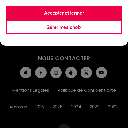
Accepter et fermer
ACCUEIL
INFOS
EMISSIONS
Gérer mes choix
AGENDA
JEUX
PODCASTS
CINÉMA
DIRECT VIDÉO
MAGNUM 80
NOUS CONTACTER
Mentions Légales
Politique de Confidentialité
Archives
2026
2025
2024
2023
2022