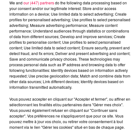
We and
our (447) partners
do the following data processing based on
your consent and/or our legitimate interest: Store and/or access
information on a device; Use limited data to select advertising; Create
profiles for personalised advertising; Use profiles to select personalised
advertising; Measure advertising performance; Measure content
performance; Understand audiences through statistics or combinations
of data from different sources; Develop and improve services; Create
profiles to personalise content; Use profiles to select personalised
content; Use limited data to select content; Ensure security, prevent and
detect fraud, and fix errors; Deliver and present advertising and content;
Save and communicate privacy choices. These technologies may
process personal data such as IP address and browsing data to offer
Flash infos
following functionalities: Identify devices based on information actively
Crédit :
Flash infos
requested; Use precise geolocation data; Match and combine data from
other data sources; Link different devices; Identify devices based on
podcasts/2024/03/19h.mp3
information transmitted automatically.
Vous pouvez accepter en cliquant sur "Accepter et fermer", ou affiner en
sélectionnant les finalités et/ou partenaires dans "Gérer mes choix".
Vous pouvez également refuser en cliquant sur "Continuer sans
accepter". Vos préférences ne s'appliqueront que pour ce site. Vous
pouvez mettre à jour vos choix, ou retirer votre consentement à tout
moment via le lien "Gérer les cookies" situé en bas de chaque page.