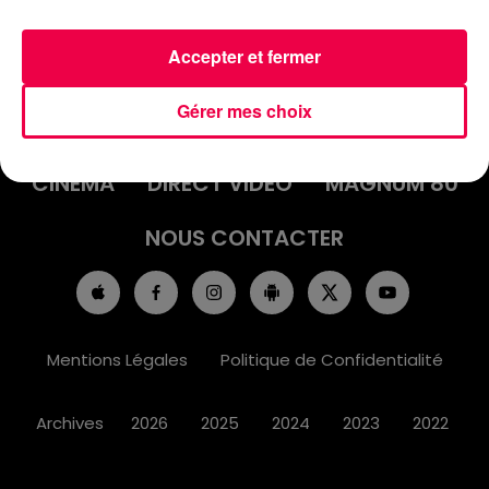
Accepter et fermer
ACCUEIL
INFOS
EMISSIONS
Gérer mes choix
AGENDA
JEUX
PODCASTS
CINÉMA
DIRECT VIDÉO
MAGNUM 80
NOUS CONTACTER
Mentions Légales
Politique de Confidentialité
Archives
2026
2025
2024
2023
2022