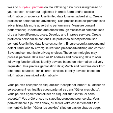
We and
our (447) partners
do the following data processing based on
your consent and/or our legitimate interest: Store and/or access
information on a device; Use limited data to select advertising; Create
profiles for personalised advertising; Use profiles to select personalised
advertising; Measure advertising performance; Measure content
performance; Understand audiences through statistics or combinations
of data from different sources; Develop and improve services; Create
profiles to personalise content; Use profiles to select personalised
content; Use limited data to select content; Ensure security, prevent and
detect fraud, and fix errors; Deliver and present advertising and content;
Save and communicate privacy choices. These technologies may
process personal data such as IP address and browsing data to offer
following functionalities: Identify devices based on information actively
Flash infos
requested; Use precise geolocation data; Match and combine data from
Crédit :
Flash infos
other data sources; Link different devices; Identify devices based on
information transmitted automatically.
podcasts/2024/10/12h-1.mp3
Vous pouvez accepter en cliquant sur "Accepter et fermer", ou affiner en
sélectionnant les finalités et/ou partenaires dans "Gérer mes choix".
Vous pouvez également refuser en cliquant sur "Continuer sans
accepter". Vos préférences ne s'appliqueront que pour ce site. Vous
pouvez mettre à jour vos choix, ou retirer votre consentement à tout
moment via le lien "Gérer les cookies" situé en bas de chaque page.