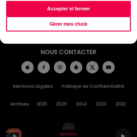
ACCUEIL
INFOS
EMISSIONS
Accepter et fermer
AGENDA
JEUX
PODCASTS
Gérer mes choix
CINÉMA
DIRECT VIDÉO
MAGNUM 80
NOUS CONTACTER
Mentions Légales
Politique de Confidentialité
Archives
2026
2025
2024
2023
2022
Maniac