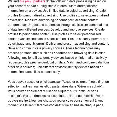
We and
our (447) partners
do the following data processing based on
your consent and/or our legitimate interest: Store and/or access
information on a device; Use limited data to select advertising; Create
profiles for personalised advertising; Use profiles to select personalised
advertising; Measure advertising performance; Measure content
performance; Understand audiences through statistics or combinations
of data from different sources; Develop and improve services; Create
profiles to personalise content; Use profiles to select personalised
content; Use limited data to select content; Ensure security, prevent and
detect fraud, and fix errors; Deliver and present advertising and content;
Save and communicate privacy choices. These technologies may
process personal data such as IP address and browsing data to offer
following functionalities: Identify devices based on information actively
requested; Use precise geolocation data; Match and combine data from
other data sources; Link different devices; Identify devices based on
podcasts/2025/06/12h-.mp3
information transmitted automatically.
Vous pouvez accepter en cliquant sur "Accepter et fermer", ou affiner en
sélectionnant les finalités et/ou partenaires dans "Gérer mes choix".
Vous pouvez également refuser en cliquant sur "Continuer sans
accepter". Vos préférences ne s'appliqueront que pour ce site. Vous
pouvez mettre à jour vos choix, ou retirer votre consentement à tout
moment via le lien "Gérer les cookies" situé en bas de chaque page.