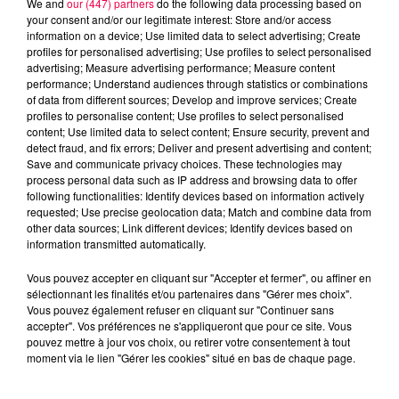
We and
our (447) partners
do the following data processing based on
your consent and/or our legitimate interest: Store and/or access
information on a device; Use limited data to select advertising; Create
profiles for personalised advertising; Use profiles to select personalised
advertising; Measure advertising performance; Measure content
performance; Understand audiences through statistics or combinations
of data from different sources; Develop and improve services; Create
profiles to personalise content; Use profiles to select personalised
content; Use limited data to select content; Ensure security, prevent and
detect fraud, and fix errors; Deliver and present advertising and content;
Save and communicate privacy choices. These technologies may
process personal data such as IP address and browsing data to offer
following functionalities: Identify devices based on information actively
requested; Use precise geolocation data; Match and combine data from
other data sources; Link different devices; Identify devices based on
podcasts/2025/08/12h-3.wav
information transmitted automatically.
Vous pouvez accepter en cliquant sur "Accepter et fermer", ou affiner en
sélectionnant les finalités et/ou partenaires dans "Gérer mes choix".
Vous pouvez également refuser en cliquant sur "Continuer sans
accepter". Vos préférences ne s'appliqueront que pour ce site. Vous
pouvez mettre à jour vos choix, ou retirer votre consentement à tout
moment via le lien "Gérer les cookies" situé en bas de chaque page.