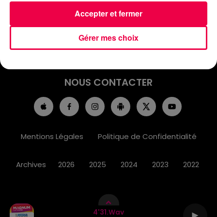
ACCUEIL
INFOS
EMISSIONS
Accepter et fermer
AGENDA
JEUX
PODCASTS
Gérer mes choix
CINÉMA
DIRECT VIDÉO
MAGNUM 80
NOUS CONTACTER
Mentions Légales
Politique de Confidentialité
Archives
2026
2025
2024
2023
2022
4'31.wav