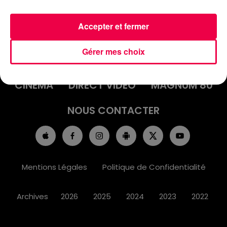
Accepter et fermer
ACCUEIL
INFOS
EMISSIONS
Gérer mes choix
AGENDA
JEUX
PODCASTS
CINÉMA
DIRECT VIDÉO
MAGNUM 80
NOUS CONTACTER
Mentions Légales
Politique de Confidentialité
Archives
2026
2025
2024
2023
2022