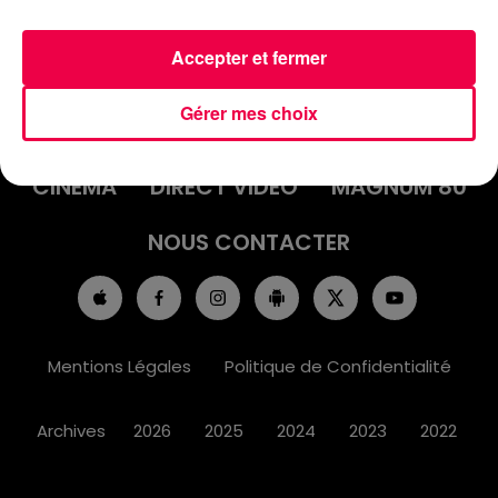
Accepter et fermer
ACCUEIL
INFOS
EMISSIONS
Gérer mes choix
AGENDA
JEUX
PODCASTS
CINÉMA
DIRECT VIDÉO
MAGNUM 80
NOUS CONTACTER
Mentions Légales
Politique de Confidentialité
Archives
2026
2025
2024
2023
2022