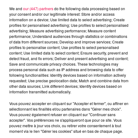
We and
our (447) partners
do the following data processing based on
your consent and/or our legitimate interest: Store and/or access
information on a device; Use limited data to select advertising; Create
profiles for personalised advertising; Use profiles to select personalised
advertising; Measure advertising performance; Measure content
performance; Understand audiences through statistics or combinations
of data from different sources; Develop and improve services; Create
profiles to personalise content; Use profiles to select personalised
content; Use limited data to select content; Ensure security, prevent and
detect fraud, and fix errors; Deliver and present advertising and content;
Save and communicate privacy choices. These technologies may
process personal data such as IP address and browsing data to offer
following functionalities: Identify devices based on information actively
Flash infos
requested; Use precise geolocation data; Match and combine data from
Crédit :
Flash infos
other data sources; Link different devices; Identify devices based on
information transmitted automatically.
podcasts/2023/10/2023-10-1_8H_17102023.mp3
Vous pouvez accepter en cliquant sur "Accepter et fermer", ou affiner en
sélectionnant les finalités et/ou partenaires dans "Gérer mes choix".
Vous pouvez également refuser en cliquant sur "Continuer sans
accepter". Vos préférences ne s'appliqueront que pour ce site. Vous
pouvez mettre à jour vos choix, ou retirer votre consentement à tout
moment via le lien "Gérer les cookies" situé en bas de chaque page.