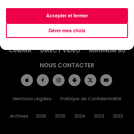
Accepter et fermer
ACCUEIL
INFOS
EMISSIONS
Gérer mes choix
AGENDA
JEUX
PODCASTS
CINÉMA
DIRECT VIDÉO
MAGNUM 80
NOUS CONTACTER
Mentions Légales
Politique de Confidentialité
Archives
2026
2025
2024
2023
2022