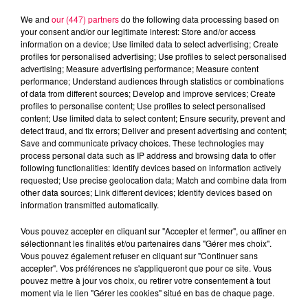
We and
our (447) partners
do the following data processing based on
your consent and/or our legitimate interest: Store and/or access
information on a device; Use limited data to select advertising; Create
profiles for personalised advertising; Use profiles to select personalised
advertising; Measure advertising performance; Measure content
performance; Understand audiences through statistics or combinations
of data from different sources; Develop and improve services; Create
profiles to personalise content; Use profiles to select personalised
content; Use limited data to select content; Ensure security, prevent and
detect fraud, and fix errors; Deliver and present advertising and content;
Save and communicate privacy choices. These technologies may
process personal data such as IP address and browsing data to offer
following functionalities: Identify devices based on information actively
Flash infos
requested; Use precise geolocation data; Match and combine data from
Crédit :
Flash infos
other data sources; Link different devices; Identify devices based on
information transmitted automatically.
podcasts/2023/07/12h-1.mp3
Vous pouvez accepter en cliquant sur "Accepter et fermer", ou affiner en
sélectionnant les finalités et/ou partenaires dans "Gérer mes choix".
Vous pouvez également refuser en cliquant sur "Continuer sans
accepter". Vos préférences ne s'appliqueront que pour ce site. Vous
pouvez mettre à jour vos choix, ou retirer votre consentement à tout
moment via le lien "Gérer les cookies" situé en bas de chaque page.