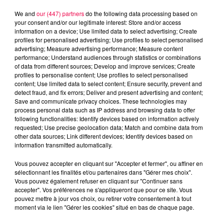
We and
our (447) partners
do the following data processing based on
your consent and/or our legitimate interest: Store and/or access
information on a device; Use limited data to select advertising; Create
profiles for personalised advertising; Use profiles to select personalised
advertising; Measure advertising performance; Measure content
performance; Understand audiences through statistics or combinations
of data from different sources; Develop and improve services; Create
profiles to personalise content; Use profiles to select personalised
content; Use limited data to select content; Ensure security, prevent and
detect fraud, and fix errors; Deliver and present advertising and content;
Save and communicate privacy choices. These technologies may
process personal data such as IP address and browsing data to offer
following functionalities: Identify devices based on information actively
Flash infos
requested; Use precise geolocation data; Match and combine data from
Crédit :
Flash infos
other data sources; Link different devices; Identify devices based on
information transmitted automatically.
podcasts/2024/06/12h-1-4.mp3
Vous pouvez accepter en cliquant sur "Accepter et fermer", ou affiner en
sélectionnant les finalités et/ou partenaires dans "Gérer mes choix".
Vous pouvez également refuser en cliquant sur "Continuer sans
accepter". Vos préférences ne s'appliqueront que pour ce site. Vous
pouvez mettre à jour vos choix, ou retirer votre consentement à tout
moment via le lien "Gérer les cookies" situé en bas de chaque page.