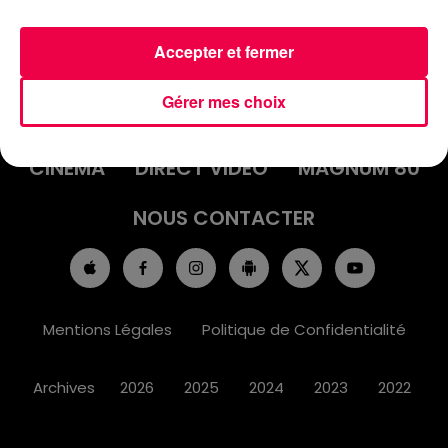
Accepter et fermer
ACCUEIL
INFOS
EMISSIONS
Gérer mes choix
AGENDA
JEUX
PODCASTS
CINÉMA
DIRECT VIDÉO
MAGNUM 80
NOUS CONTACTER
Mentions Légales
Politique de Confidentialité
Archives
2026
2025
2024
2023
2022