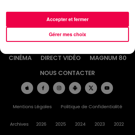
Accepter et fermer
ACCUEIL
INFOS
EMISSIONS
Gérer mes choix
AGENDA
JEUX
PODCASTS
CINÉMA
DIRECT VIDÉO
MAGNUM 80
NOUS CONTACTER
Mentions Légales
Politique de Confidentialité
Archives
2026
2025
2024
2023
2022