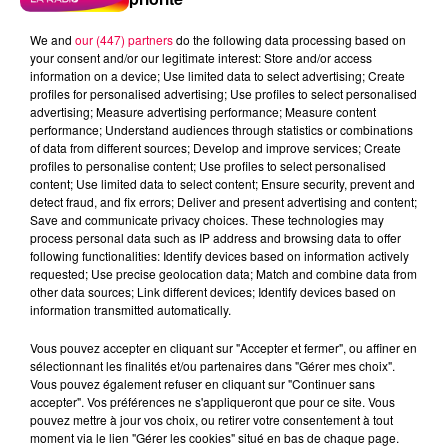
We and
our (447) partners
do the following data processing based on
your consent and/or our legitimate interest: Store and/or access
information on a device; Use limited data to select advertising; Create
profiles for personalised advertising; Use profiles to select personalised
advertising; Measure advertising performance; Measure content
performance; Understand audiences through statistics or combinations
of data from different sources; Develop and improve services; Create
profiles to personalise content; Use profiles to select personalised
content; Use limited data to select content; Ensure security, prevent and
detect fraud, and fix errors; Deliver and present advertising and content;
Save and communicate privacy choices. These technologies may
process personal data such as IP address and browsing data to offer
Flash infos
following functionalities: Identify devices based on information actively
Crédit :
Flash infos
requested; Use precise geolocation data; Match and combine data from
other data sources; Link different devices; Identify devices based on
information transmitted automatically.
podcasts/2022/04/2022-04-20-09-10-
00_2022_04_20_9H_20042022.mp3
Vous pouvez accepter en cliquant sur "Accepter et fermer", ou affiner en
sélectionnant les finalités et/ou partenaires dans "Gérer mes choix".
Vous pouvez également refuser en cliquant sur "Continuer sans
accepter". Vos préférences ne s'appliqueront que pour ce site. Vous
pouvez mettre à jour vos choix, ou retirer votre consentement à tout
moment via le lien "Gérer les cookies" situé en bas de chaque page.