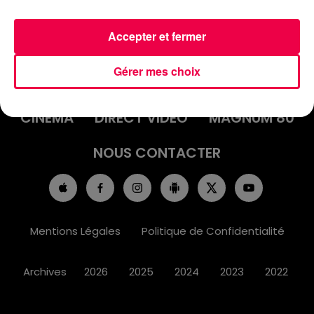
Accepter et fermer
ACCUEIL
INFOS
EMISSIONS
Gérer mes choix
AGENDA
JEUX
PODCASTS
CINÉMA
DIRECT VIDÉO
MAGNUM 80
NOUS CONTACTER
Mentions Légales
Politique de Confidentialité
Archives
2026
2025
2024
2023
2022