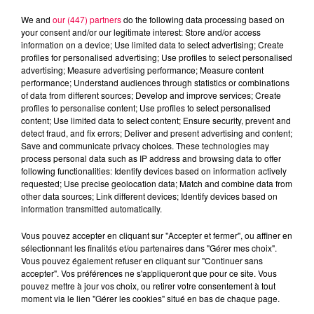
We and
our (447) partners
do the following data processing based on
your consent and/or our legitimate interest: Store and/or access
information on a device; Use limited data to select advertising; Create
profiles for personalised advertising; Use profiles to select personalised
advertising; Measure advertising performance; Measure content
performance; Understand audiences through statistics or combinations
of data from different sources; Develop and improve services; Create
profiles to personalise content; Use profiles to select personalised
content; Use limited data to select content; Ensure security, prevent and
detect fraud, and fix errors; Deliver and present advertising and content;
Save and communicate privacy choices. These technologies may
process personal data such as IP address and browsing data to offer
following functionalities: Identify devices based on information actively
Flash infos
requested; Use precise geolocation data; Match and combine data from
Crédit :
Flash infos
other data sources; Link different devices; Identify devices based on
information transmitted automatically.
podcasts/2023/11/2023-11-22_8H_22112023.mp3
Vous pouvez accepter en cliquant sur "Accepter et fermer", ou affiner en
sélectionnant les finalités et/ou partenaires dans "Gérer mes choix".
Vous pouvez également refuser en cliquant sur "Continuer sans
accepter". Vos préférences ne s'appliqueront que pour ce site. Vous
pouvez mettre à jour vos choix, ou retirer votre consentement à tout
moment via le lien "Gérer les cookies" situé en bas de chaque page.