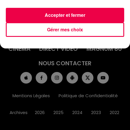
Accepter et fermer
ACCUEIL
INFOS
EMISSIONS
Gérer mes choix
AGENDA
JEUX
PODCASTS
CINÉMA
DIRECT VIDÉO
MAGNUM 80
NOUS CONTACTER
Mentions Légales
Politique de Confidentialité
Archives
2026
2025
2024
2023
2022