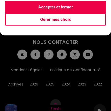
ACCUEIL
INFOS
EMISSIONS
Accepter et fermer
AGENDA
JEUX
PODCASTS
Gérer mes choix
CINÉMA
DIRECT VIDÉO
MAGNUM 80
NOUS CONTACTER
Mentions Légales
Politique de Confidentialité
Archives
2026
2025
2024
2023
2022
Fresh