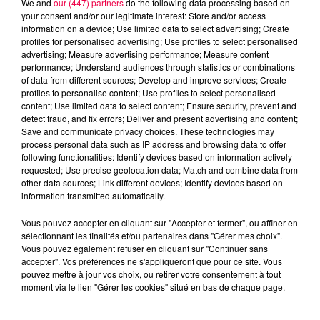
We and
our (447) partners
do the following data processing based on
your consent and/or our legitimate interest: Store and/or access
information on a device; Use limited data to select advertising; Create
profiles for personalised advertising; Use profiles to select personalised
advertising; Measure advertising performance; Measure content
performance; Understand audiences through statistics or combinations
of data from different sources; Develop and improve services; Create
profiles to personalise content; Use profiles to select personalised
content; Use limited data to select content; Ensure security, prevent and
detect fraud, and fix errors; Deliver and present advertising and content;
Save and communicate privacy choices. These technologies may
process personal data such as IP address and browsing data to offer
following functionalities: Identify devices based on information actively
requested; Use precise geolocation data; Match and combine data from
other data sources; Link different devices; Identify devices based on
podcasts/2025/06/12h-mercrdi-25.mp3
information transmitted automatically.
Vous pouvez accepter en cliquant sur "Accepter et fermer", ou affiner en
sélectionnant les finalités et/ou partenaires dans "Gérer mes choix".
Vous pouvez également refuser en cliquant sur "Continuer sans
accepter". Vos préférences ne s'appliqueront que pour ce site. Vous
pouvez mettre à jour vos choix, ou retirer votre consentement à tout
moment via le lien "Gérer les cookies" situé en bas de chaque page.