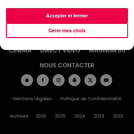
Accepter et fermer
ACCUEIL
INFOS
EMISSIONS
Gérer mes choix
AGENDA
JEUX
PODCASTS
CINÉMA
DIRECT VIDÉO
MAGNUM 80
NOUS CONTACTER
Mentions Légales
Politique de Confidentialité
Archives
2026
2025
2024
2023
2022