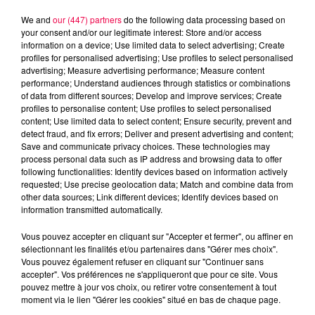
We and
our (447) partners
do the following data processing based on
your consent and/or our legitimate interest: Store and/or access
information on a device; Use limited data to select advertising; Create
profiles for personalised advertising; Use profiles to select personalised
advertising; Measure advertising performance; Measure content
performance; Understand audiences through statistics or combinations
of data from different sources; Develop and improve services; Create
profiles to personalise content; Use profiles to select personalised
content; Use limited data to select content; Ensure security, prevent and
detect fraud, and fix errors; Deliver and present advertising and content;
Save and communicate privacy choices. These technologies may
process personal data such as IP address and browsing data to offer
following functionalities: Identify devices based on information actively
Flash infos
requested; Use precise geolocation data; Match and combine data from
Crédit :
Flash infos
other data sources; Link different devices; Identify devices based on
information transmitted automatically.
podcasts/2023/07/12h-4.mp3
Vous pouvez accepter en cliquant sur "Accepter et fermer", ou affiner en
sélectionnant les finalités et/ou partenaires dans "Gérer mes choix".
Vous pouvez également refuser en cliquant sur "Continuer sans
accepter". Vos préférences ne s'appliqueront que pour ce site. Vous
pouvez mettre à jour vos choix, ou retirer votre consentement à tout
moment via le lien "Gérer les cookies" situé en bas de chaque page.