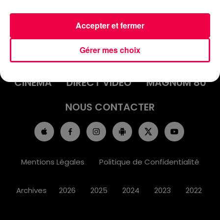
Accepter et fermer
ACCUEIL
INFOS
EMISSIONS
Gérer mes choix
AGENDA
JEUX
PODCASTS
CINÉMA
DIRECT VIDÉO
MAGNUM 80
NOUS CONTACTER
Mentions Légales
Politique de Confidentialité
Archives
2026
2025
2024
2023
2022